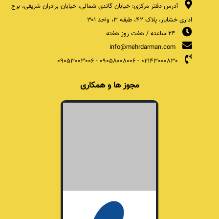
آدرس دفتر مرکزی: خیابان گاندی شمالی، خیابان برادران شریفی، برج
اداری خشایار، پلاک ۴۲، طبقه ۳، واحد ۳۰۱
24 ساعته / هفت روز هفته
info@mehrdarman.com
09053003006
-
09058008006
-
02143000830
مجوز ها و همکاری