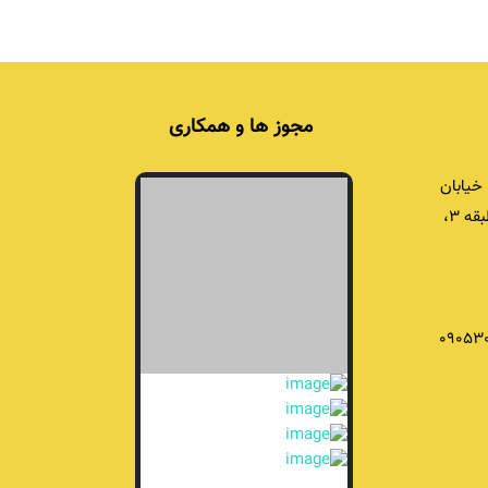
مجوز ها و همکاری
خیابان
برادران شریفی، برج اداری خشایار، پلاک ۴۲، طبقه ۳،
09053