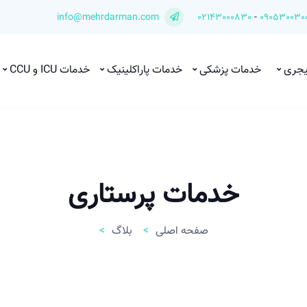
info@mehrdarman.com
02143000830
-
090530030
یجری
خدمات پزشکی
خدمات پاراکلینیک
خدمات ICU و CCU
خدمات پرستاری
صفحه اصلی
>
بلاگ
>