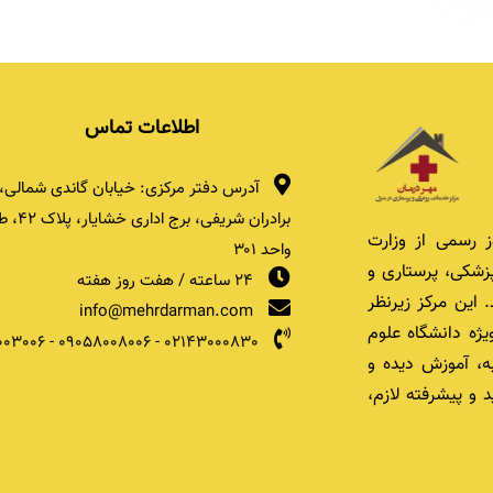
اطلاعات تماس
آدرس دفتر مرکزی: خیابان گاندی شمالی، 
 رسمی از وزارت
واحد ۳۰۱
زشکی، پرستاری و
24 ساعته / هفت روز هفته
 این مرکز زیرنظر
info@mehrdarman.com
یژه دانشگاه علوم
003006
-
09058008006
-
02143000830
ه، آموزش دیده و
 و پیشرفته لازم،