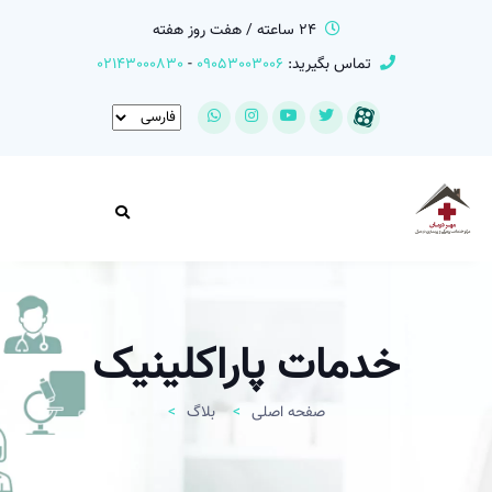
24 ساعته / هفت روز هفته
تماس بگیرید:
09053003006
-
02143000830
خدمات پاراکلینیک
صفحه اصلی
>
بلاگ
>