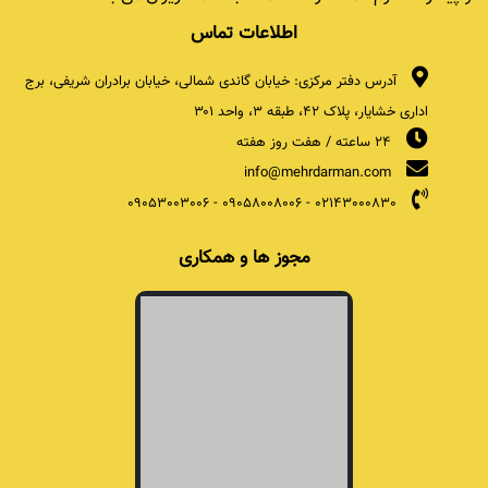
اطلاعات تماس
آدرس دفتر مرکزی: خیابان گاندی شمالی، خیابان برادران شریفی، برج
اداری خشایار، پلاک ۴۲، طبقه ۳، واحد ۳۰۱
24 ساعته / هفت روز هفته
info@mehrdarman.com
09053003006
-
09058008006
-
02143000830
مجوز ها و همکاری