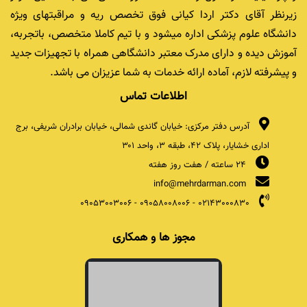
زیرنظر آقای دکتر اردا کیانی فوق تخصص ریه و مراقبتهای ویژه
دانشگاه علوم پزشکی اداره میشود و با تیم کاملا متخصص، باتجربه،
آموزش دیده و دارای مدرک معتبر دانشگاهی همراه با تجهیزات جدید
و پیشرفته لازم، آماده ارائه خدمات به شما عزیزان می باشد.
اطلاعات تماس
آدرس دفتر مرکزی: خیابان گاندی شمالی، خیابان برادران شریفی، برج
اداری خشایار، پلاک ۴۲، طبقه ۳، واحد ۳۰۱
24 ساعته / هفت روز هفته
info@mehrdarman.com
09053003006
-
09058008006
-
02143000830
مجوز ها و همکاری