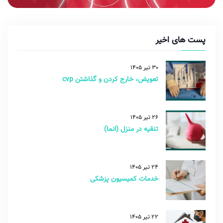
پست های اخیر
30 تیر 1405
تعویض، خارج کردن و گذاشتن cvp
26 تیر 1405
تنقیه در منزل (انما)
24 تیر 1405
خدمات کمیسیون پزشکی
22 تیر 1405