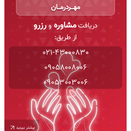
مهـــردرمـــان
مشاوره
رزرو
دریافت
و
از طریق:
021-43000830
09058008006
09053003006
بیشتر ببینید