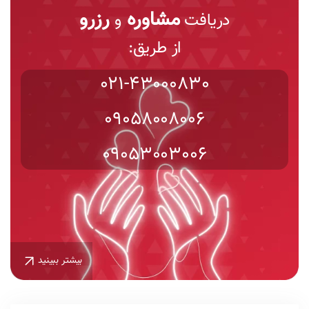
مشاوره
رزرو
دریافت
و
از طریق:
021-43000830
09058008006
09053003006
بیشتر ببینید