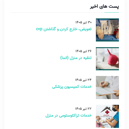
پست های اخیر
30 تیر 1405
تعویض، خارج کردن و گذاشتن cvp
26 تیر 1405
تنقیه در منزل (انما)
24 تیر 1405
خدمات کمیسیون پزشکی
22 تیر 1405
خدمات تراکئوستومی در منزل