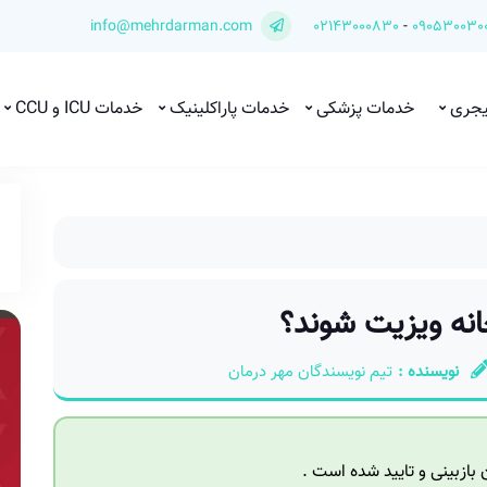
info@mehrdarman.com
02143000830
-
090530030
یجری
خدمات پزشکی
خدمات پاراکلینیک
خدمات ICU و CCU
خانه ویزیت شوند؟
نویسنده :
تیم نویسندگان مهر درمان
ازبینی و تایید شده است .