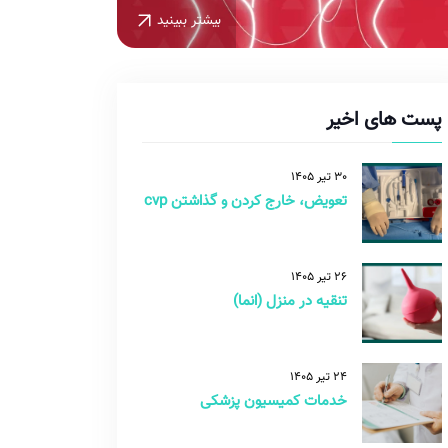
بیشتر ببینید
پست های اخیر
30 تیر 1405
تعویض، خارج کردن و گذاشتن cvp
26 تیر 1405
تنقیه در منزل (انما)
24 تیر 1405
خدمات کمیسیون پزشکی