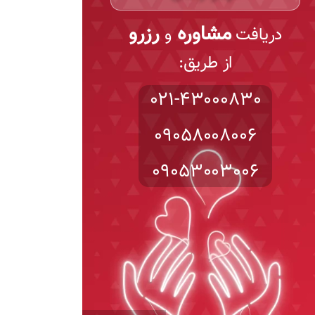
مشاوره
رزرو
دریافت
و
از طریق:
021-43000830
09058008006
09053003006