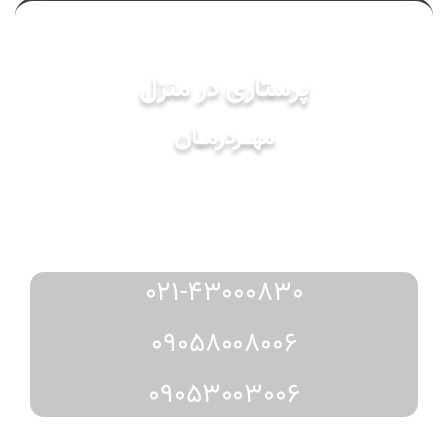
خدمات
پرستاری در منزل
مهـــردرمـــان
مشاوره
رزرو
دریافت
و
از طریق:
021-43000830
09058008006
09053003006