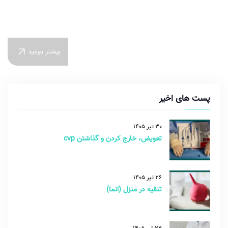
بیشتر ببینید
پست های اخیر
30 تیر 1405
تعویض، خارج کردن و گذاشتن cvp
26 تیر 1405
تنقیه در منزل (انما)