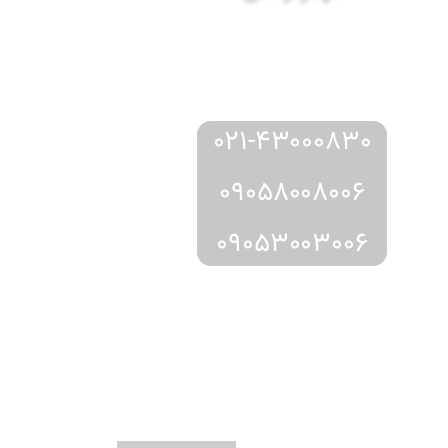
مشاوره
رزرو
دریافت
و
از طریق:
021-43000830
09058008006
09053003006