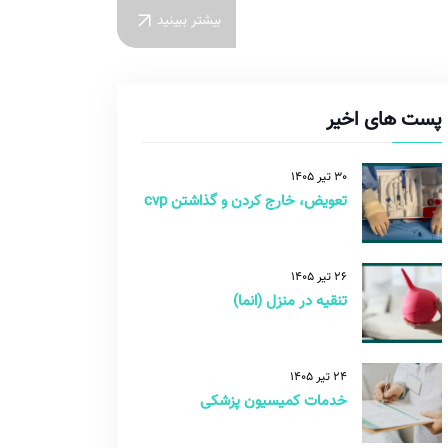
بیشتر ببینید
پست های اخیر
30 تیر 1405
تعویض، خارج کردن و گذاشتن cvp
26 تیر 1405
تنقیه در منزل (انما)
24 تیر 1405
خدمات کمیسیون پزشکی