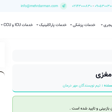
info@mehrdarman.com
02143000830
-
090530030
یجری
خدمات پزشکی
خدمات پاراکلینیک
خدمات ICU و CCU
 مغزی
سنده :
تیم نویسندگان مهر درمان
ازبینی و تایید شده است .