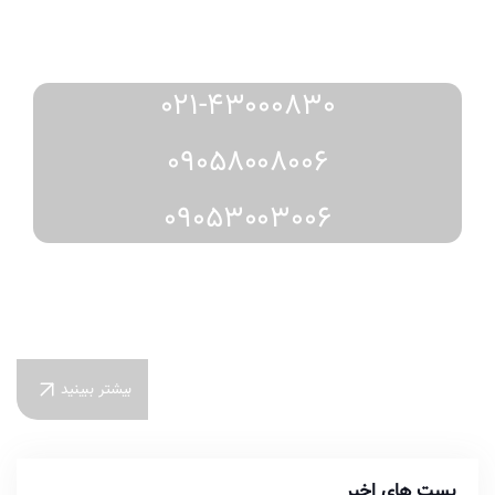
مشاوره
رزرو
دریافت
و
از طریق:
021-43000830
09058008006
09053003006
بیشتر ببینید
پست های اخیر