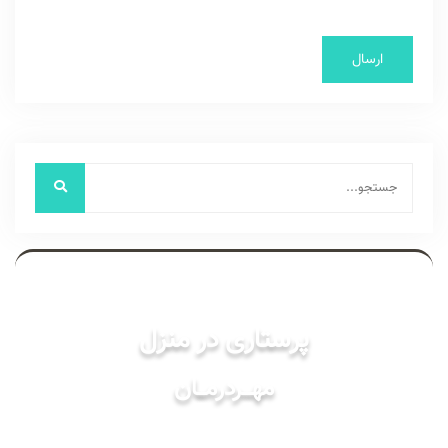
خدمات
پرستاری در منزل
مهـــردرمـــان