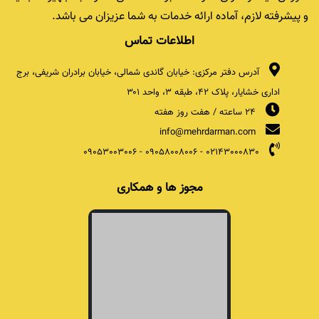
و پیشرفته لازم، آماده ارائه خدمات به شما عزیزان می باشد.
اطلاعات تماس
آدرس دفتر مرکزی: خیابان گاندی شمالی، خیابان برادران شریفی، برج
اداری خشایار، پلاک ۴۲، طبقه ۳، واحد ۳۰۱
24 ساعته / هفت روز هفته
info@mehrdarman.com
09053003006
-
09058008006
-
02143000830
مجوز ها و همکاری