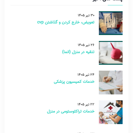
30 تیر 1405
تعویض، خارج کردن و گذاشتن cvp
26 تیر 1405
تنقیه در منزل (انما)
24 تیر 1405
خدمات کمیسیون پزشکی
22 تیر 1405
خدمات تراکئوستومی در منزل