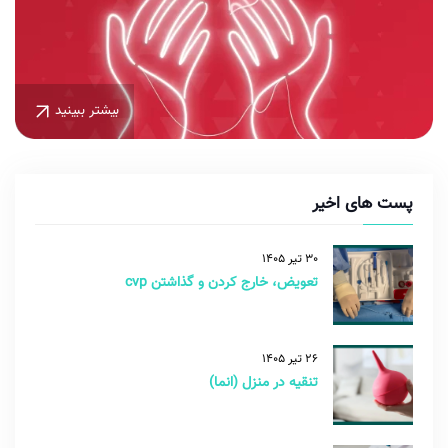
بیشتر ببینید
پست های اخیر
30 تیر 1405
تعویض، خارج کردن و گذاشتن cvp
26 تیر 1405
تنقیه در منزل (انما)