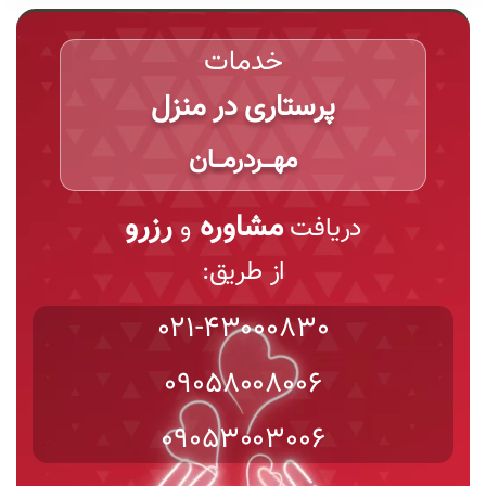
خدمات
پرستاری در منزل
مهـــردرمـــان
مشاوره
رزرو
دریافت
و
از طریق:
021-43000830
09058008006
09053003006