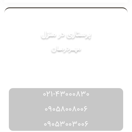
خدمات
پرستاری در منزل
مهـــردرمـــان
مشاوره
رزرو
دریافت
و
از طریق:
021-43000830
09058008006
09053003006