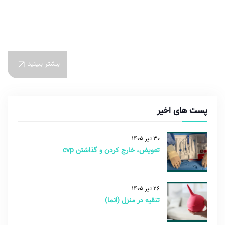
بیشتر ببینید
پست های اخیر
30 تیر 1405
تعویض، خارج کردن و گذاشتن cvp
26 تیر 1405
تنقیه در منزل (انما)