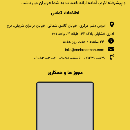
و پیشرفته لازم، آماده ارائه خدمات به شما عزیزان می باشد.
اطلاعات تماس
آدرس دفتر مرکزی: خیابان گاندی شمالی، خیابان برادران شریفی، برج
اداری خشایار، پلاک ۴۲، طبقه ۳، واحد ۳۰۱
24 ساعته / هفت روز هفته
info@mehrdarman.com
09053003006
-
09058008006
-
02143000830
مجوز ها و همکاری