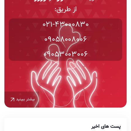
از طریق:
021-43000830
09058008006
09053003006
بیشتر ببینید
پست های اخیر