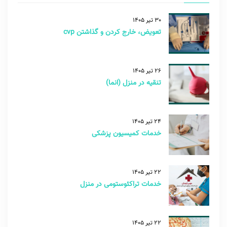
30 تیر 1405
تعویض، خارج کردن و گذاشتن cvp
26 تیر 1405
تنقیه در منزل (انما)
24 تیر 1405
خدمات کمیسیون پزشکی
22 تیر 1405
خدمات تراکئوستومی در منزل
22 تیر 1405