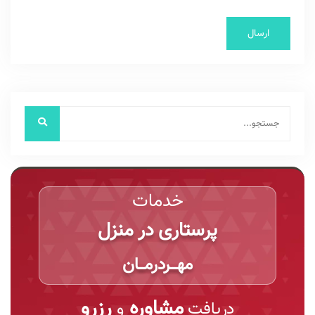
خدمات
پرستاری در منزل
مهـــردرمـــان
مشاوره
رزرو
دریافت
و