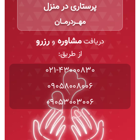
پرستاری در منزل
مهـــردرمـــان
مشاوره
رزرو
دریافت
و
از طریق:
021-43000830
09058008006
09053003006