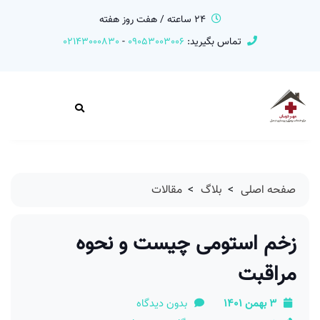
24 ساعته / هفت روز هفته
تماس بگیرید:
09053003006
-
02143000830
صفحه اصلی
>
بلاگ
>
مقالات
زخم استومی چیست و نحوه
مراقبت
3 بهمن 1401
بدون دیدگاه