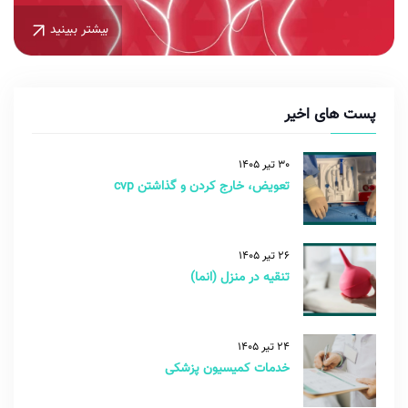
بیشتر ببینید
پست های اخیر
30 تیر 1405
تعویض، خارج کردن و گذاشتن cvp
26 تیر 1405
تنقیه در منزل (انما)
24 تیر 1405
خدمات کمیسیون پزشکی