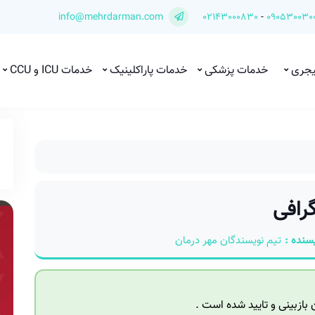
info@mehrdarman.com
02143000830
-
090530030
یجری
خدمات پزشکی
خدمات پاراکلینیک
خدمات ICU و CCU
گرافی
سنده :
تیم نویسندگان مهر درمان
ازبینی و تایید شده است .