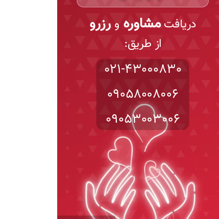
مشاوره
رزرو
دریافت
و
از طریق:
021-43000830
09058008006
09053003006