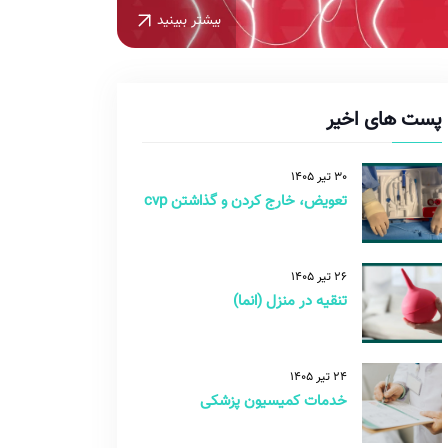
بیشتر ببینید
پست های اخیر
30 تیر 1405
تعویض، خارج کردن و گذاشتن cvp
26 تیر 1405
تنقیه در منزل (انما)
24 تیر 1405
خدمات کمیسیون پزشکی