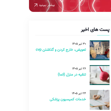
بیشتر ببینید
پست های اخیر
30 تیر 1405
تعویض، خارج کردن و گذاشتن cvp
26 تیر 1405
تنقیه در منزل (انما)
24 تیر 1405
خدمات کمیسیون پزشکی