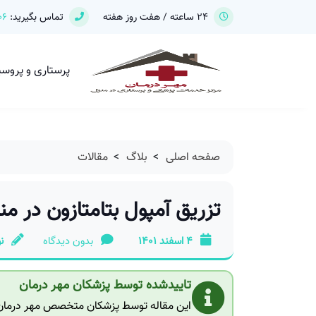
24 ساعته / هفت روز هفته
تماس بگیرید:
06
پرستاری و پروس
صفحه اصلی
>
بلاگ
>
مقالات
تزریق آمپول بتامتازون در من
4 اسفند 1401
بدون دیدگاه
ن
تاییدشده توسط پزشکان مهر درمان
این مقاله توسط پزشکان متخصص مهر درمان ب