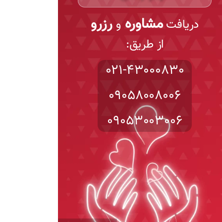
مشاوره
رزرو
دریافت
و
از طریق:
021-43000830
09058008006
09053003006