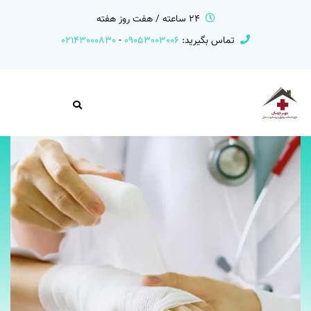
24 ساعته / هفت روز هفته
تماس بگیرید:
09053003006
-
02143000830