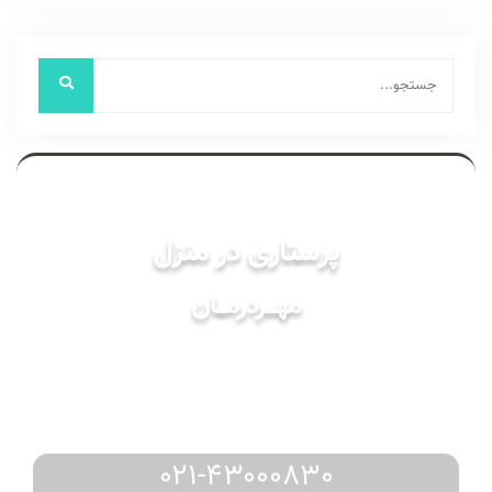
خدمات
پرستاری در منزل
مهـــردرمـــان
مشاوره
رزرو
دریافت
و
از طریق:
021-43000830