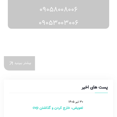
09058008006
09053003006
بیشتر ببینید
پست های اخیر
30 تیر 1405
تعویض، خارج کردن و گذاشتن cvp