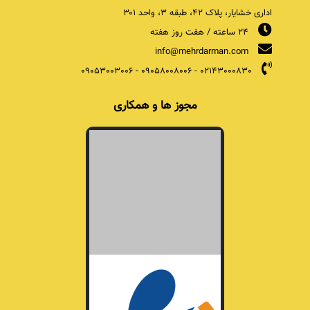
اداری خشایار، پلاک ۴۲، طبقه ۳، واحد ۳۰۱
24 ساعته / هفت روز هفته
info@mehrdarman.com
09053003006
-
09058008006
-
02143000830
مجوز ها و همکاری