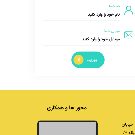
نام شما
موبایل شما
ویزیت
مجوز ها و همکاری
خیابان
برادران شریفی، برج اداری خشایار، پلاک ۴۲، طبقه ۳،