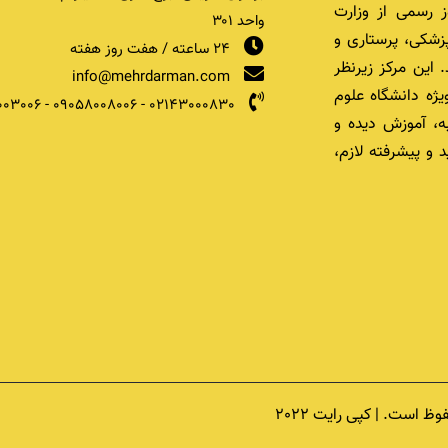
 رسمی از وزارت
واحد ۳۰۱
زشکی، پرستاری و
24 ساعته / هفت روز هفته
 این مرکز زیرنظر
info@mehrdarman.com
یژه دانشگاه علوم
003006
-
09058008006
-
02143000830
ه، آموزش دیده و
 و پیشرفته لازم،
است. | کپی رایت 2022