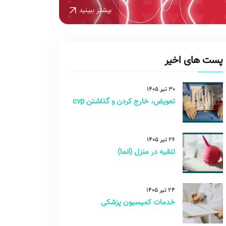
بیشتر ببینید
پست های اخیر
30 تیر 1405
تعویض، خارج کردن و گذاشتن cvp
26 تیر 1405
تنقیه در منزل (انما)
24 تیر 1405
خدمات کمیسیون پزشکی