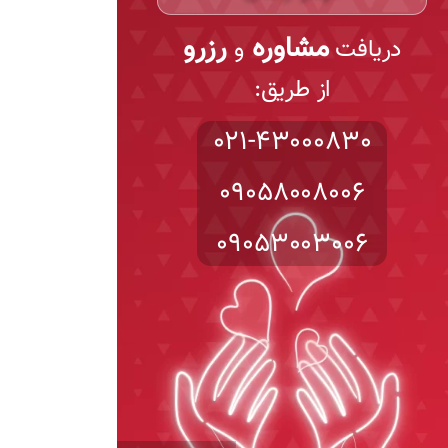
مشاوره
رزرو
دریافت
و
از طریق:
021-43000830
09058008006
09053003006