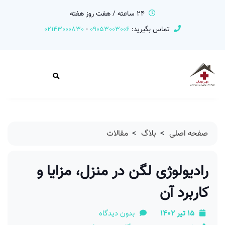
24 ساعته / هفت روز هفته
تماس بگیرید:
09053003006
-
02143000830
صفحه اصلی
>
بلاگ
>
مقالات
رادیولوژی لگن در منزل، مزایا و
کاربرد آن
15 تیر 1402
بدون دیدگاه