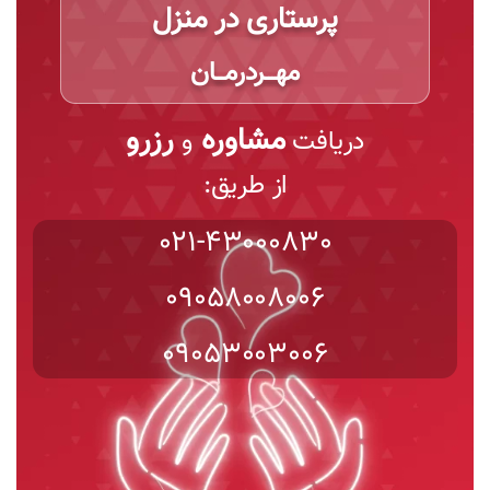
پرستاری در منزل
مهـــردرمـــان
مشاوره
رزرو
دریافت
و
از طریق:
021-43000830
09058008006
09053003006