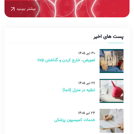
بیشتر ببینید
پست های اخیر
30 تیر 1405
تعویض، خارج کردن و گذاشتن cvp
26 تیر 1405
تنقیه در منزل (انما)
24 تیر 1405
خدمات کمیسیون پزشکی