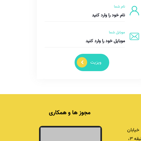
نام شما
موبایل شما
ویزیت
مجوز ها و همکاری
خیابان
برادران شریفی، برج اداری خشایار، پلاک ۴۲، طبقه ۳،