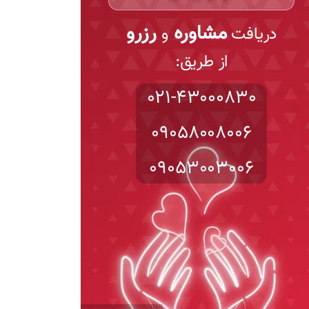
مشاوره
رزرو
دریافت
و
از طریق:
021-43000830
09058008006
09053003006