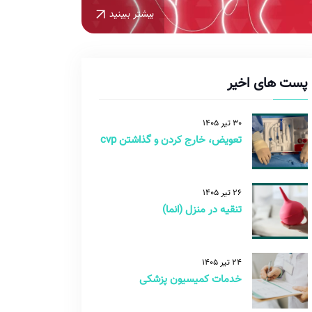
بیشتر ببینید
پست های اخیر
30 تیر 1405
تعویض، خارج کردن و گذاشتن cvp
26 تیر 1405
تنقیه در منزل (انما)
24 تیر 1405
خدمات کمیسیون پزشکی