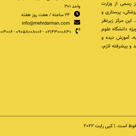
 رسمی از وزارت
واحد ۳۰۱
زشکی، پرستاری و
24 ساعته / هفت روز هفته
 این مرکز زیرنظر
info@mehrdarman.com
یژه دانشگاه علوم
003006
-
09058008006
-
02143000830
ه، آموزش دیده و
 و پیشرفته لازم،
است. | کپی رایت 2022