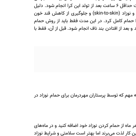
(WHO) توصیه می‌کند که اولین حمام نوزاد حداقل ۲۴ ساعت پس از تولد انجام شود. اما اگر نیاز به شستن نوزاد باشد بهتر است حداقل ۶ ساعت بعد از تولد این کرا انجام شود. دلیل
این تاخیر تنظیم دمای بدن نوزاد پس از تولد، حفظ لایه محافظ طبیعی روی پوست نوزاد (ورنیکس)، تقویت ارتباط پوستی مادر و نوزاد (skin-to-skin) و جلوگیری از کاهش قند خون
طور کامل نیفتاده و خشک نشده باشد (معمولا تا ۷ تا ۱۰ روزگی)، نباید نوزاد را حمام کامل کرد. در این مدت فقط باید از روش حمام
انجام شود. قبل از آن، فقط با
ته مهم که توسط پرستاران مهردرمان برای حمام نوزاد در
ر حمام برای پوست و مو نوزاد زیاد مناسب نیست. شما می‌توانید ۵ دقیقه بیشتر به هر ماه از حمام کردن نوزاد خود اضافه کنید و در ماه‌های
ن کار لذت می‌برند اما بهتر است سلامتی و شرایط نوزاد