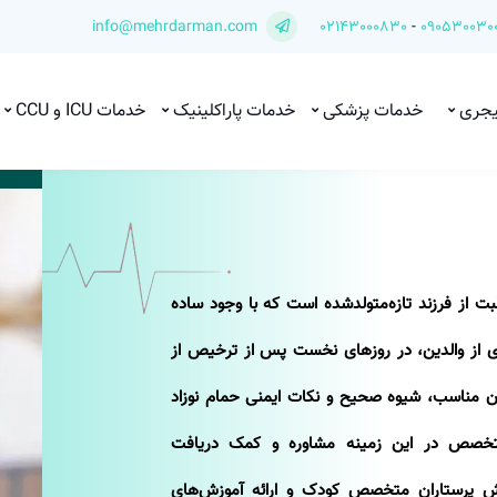
info@mehrdarman.com
02143000830
-
090530030
یجری
خدمات پزشکی
خدمات پاراکلینیک
خدمات ICU و CCU
قبت از فرزند تازه‌متولدشده است که با وجود ساده
ی از والدین، در روزهای نخست پس از ترخیص از
مان مناسب، شیوه صحیح و نکات ایمنی حمام نوزاد
 متخصص در این زمینه مشاوره و کمک دریافت
دانش پرستاران متخصص کودک و ارائه آموزش‌های