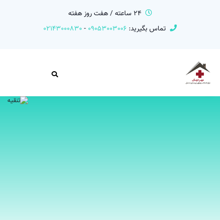
24 ساعته / هفت روز هفته
تماس بگیرید:
09053003006
-
02143000830