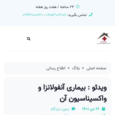
24 ساعته / هفت روز هفته
تماس بگیرید:
09053003006
-
02143000830
صفحه اصلی
>
بلاگ
>
اطلاع رسانی
ویدئو : بیماری آنفولانزا و
واکسیناسیون آن
26 دی 1401
بدون دیدگاه