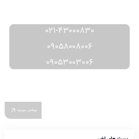
مشاوره
رزرو
دریافت
و
از طریق:
021-43000830
09058008006
09053003006
بیشتر ببینید
پست های اخیر