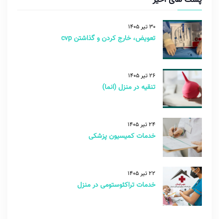
30 تیر 1405
تعویض، خارج کردن و گذاشتن cvp
26 تیر 1405
تنقیه در منزل (انما)
24 تیر 1405
خدمات کمیسیون پزشکی
22 تیر 1405
خدمات تراکئوستومی در منزل