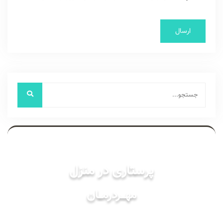
خدمات
پرستاری در منزل
مهـــردرمـــان