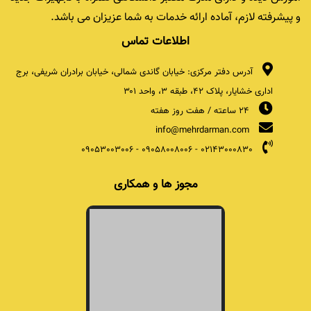
و پیشرفته لازم، آماده ارائه خدمات به شما عزیزان می باشد.
اطلاعات تماس
آدرس دفتر مرکزی: خیابان گاندی شمالی، خیابان برادران شریفی، برج
اداری خشایار، پلاک ۴۲، طبقه ۳، واحد ۳۰۱
24 ساعته / هفت روز هفته
info@mehrdarman.com
09053003006
-
09058008006
-
02143000830
مجوز ها و همکاری