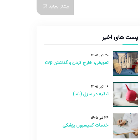
بیشتر ببینید
پست های اخیر
30 تیر 1405
تعویض، خارج کردن و گذاشتن cvp
26 تیر 1405
تنقیه در منزل (انما)
24 تیر 1405
خدمات کمیسیون پزشکی