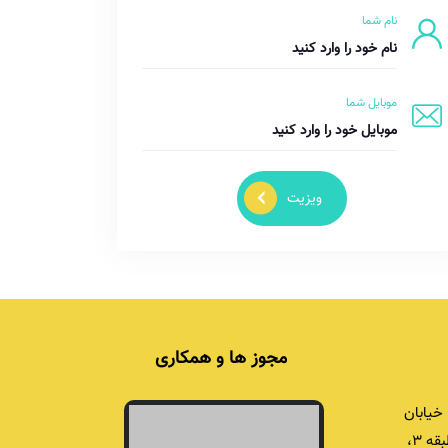
نام شما
موبایل شما
ویزیت
مجوز ها و همکاری
خیابان
برادران شریفی، برج اداری خشایار، پلاک ۴۲، طبقه ۳،