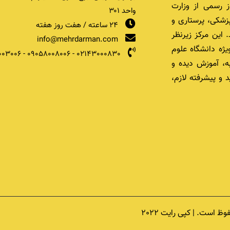
 رسمی از وزارت
واحد ۳۰۱
زشکی، پرستاری و
24 ساعته / هفت روز هفته
 این مرکز زیرنظر
info@mehrdarman.com
یژه دانشگاه علوم
003006
-
09058008006
-
02143000830
ه، آموزش دیده و
 و پیشرفته لازم،
است. | کپی رایت 2022