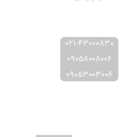
مشاوره
رزرو
دریافت
و
از طریق:
021-43000830
09058008006
09053003006