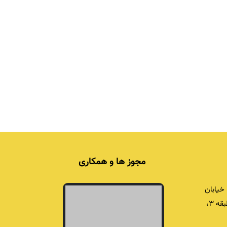
مجوز ها و همکاری
خیابان
برادران شریفی، برج اداری خشایار، پلاک ۴۲، طبقه ۳،