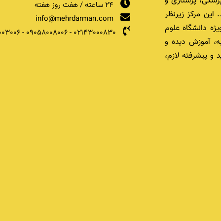
زشکی، پرستاری و
24 ساعته / هفت روز هفته
 این مرکز زیرنظر
info@mehrdarman.com
یژه دانشگاه علوم
003006
-
09058008006
-
02143000830
ه، آموزش دیده و
 و پیشرفته لازم،