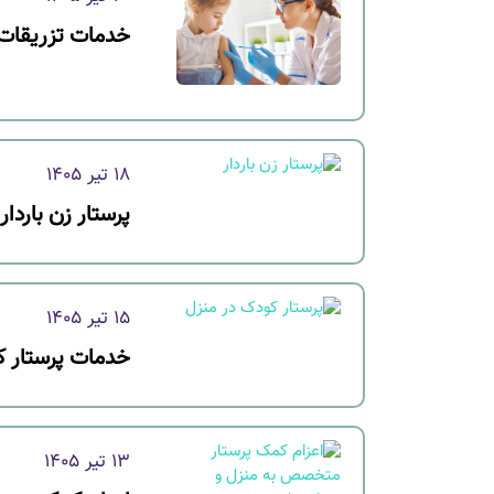
خدمات تزریقات 
18 تیر 1405
پرستار زن باردار
15 تیر 1405
خدمات پرستار ک
13 تیر 1405