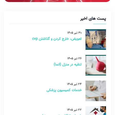
پست های اخیر
30 تیر 1405
تعویض، خارج کردن و گذاشتن cvp
26 تیر 1405
تنقیه در منزل (انما)
24 تیر 1405
خدمات کمیسیون پزشکی
22 تیر 1405