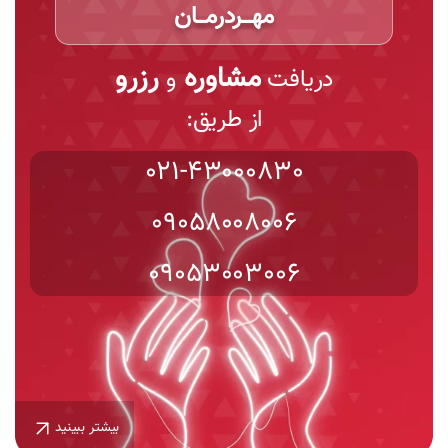
مهـــردرمـــان
مشاوره
رزرو
دریافت
و
از طریق:
021-43000830
09058008006
09053003006
بیشتر ببینید