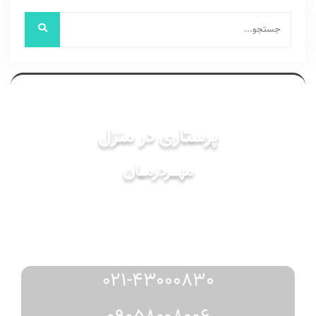
خدمات
پرستاری در منزل
مهـــردرمـــان
مشاوره
رزرو
دریافت
و
از طریق:
021-43000830