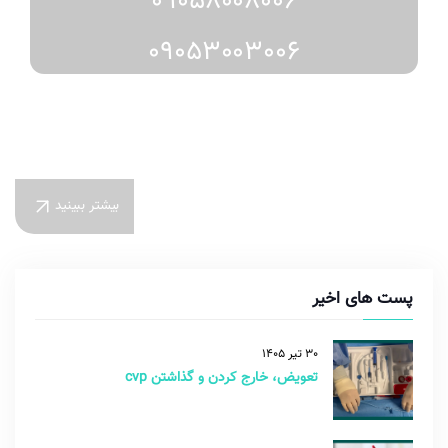
09058008006
09053003006
بیشتر ببینید
پست های اخیر
30 تیر 1405
تعویض، خارج کردن و گذاشتن cvp