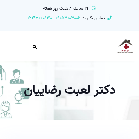
24 ساعته / هفت روز هفته
تماس بگیرید:
09053003006
-
02143000830
دکتر لعبت رضاییان