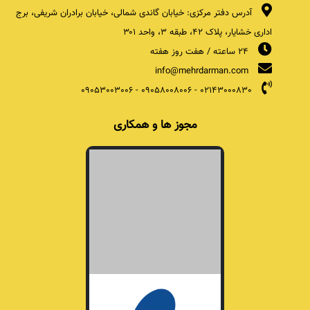
آدرس دفتر مرکزی: خیابان گاندی شمالی، خیابان برادران شریفی، برج
اداری خشایار، پلاک ۴۲، طبقه ۳، واحد ۳۰۱
24 ساعته / هفت روز هفته
info@mehrdarman.com
09053003006
-
09058008006
-
02143000830
مجوز ها و همکاری