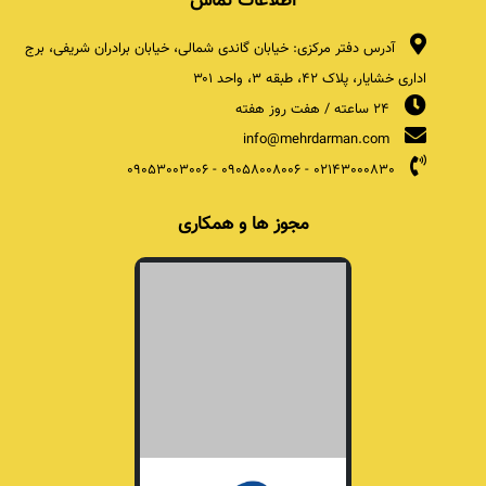
اطلاعات تماس
آدرس دفتر مرکزی: خیابان گاندی شمالی، خیابان برادران شریفی، برج
اداری خشایار، پلاک ۴۲، طبقه ۳، واحد ۳۰۱
24 ساعته / هفت روز هفته
info@mehrdarman.com
09053003006
-
09058008006
-
02143000830
مجوز ها و همکاری