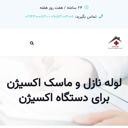
24 ساعته / هفت روز هفته
تماس بگیرید:
09053003006
-
02143000830
لوله نازل و ماسک اکسیژن
برای دستگاه اکسیژن