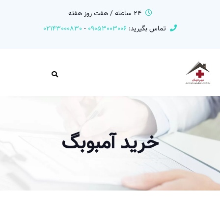
24 ساعته / هفت روز هفته
تماس بگیرید:
09053003006
-
02143000830
خرید آمبوبگ