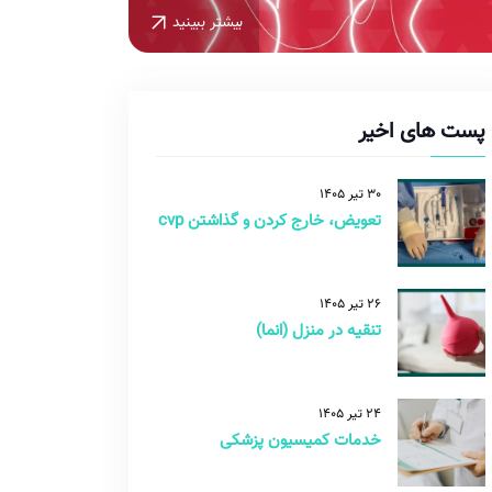
بیشتر ببینید
پست های اخیر
30 تیر 1405
تعویض، خارج کردن و گذاشتن cvp
26 تیر 1405
تنقیه در منزل (انما)
24 تیر 1405
خدمات کمیسیون پزشکی