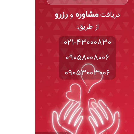
مشاوره
رزرو
دریافت
و
از طریق:
021-43000830
09058008006
09053003006