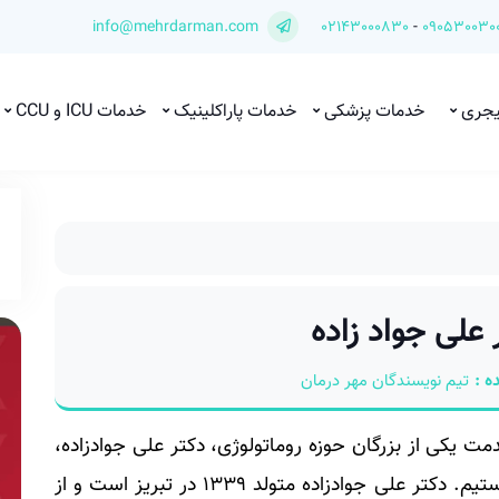
info@mehrdarman.com
02143000830
-
090530030
یجری
خدمات پزشکی
خدمات پاراکلینیک
خدمات ICU و CCU
علی جواد زاده
ه :
تیم نویسندگان مهر درمان
 یکی از بزرگان حوزه روماتولوژی، دکتر علی جواد‌زاده،
فوق تخصص روماتولوژی و متخصص داخلی هستیم. دکتر علی جواد‌زاده متولد 1339 در تبریز است و از